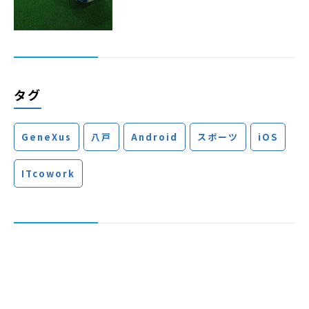
タグ
GeneXus
八戸
Android
スポーツ
iOS
ITcowork