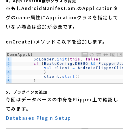
4、Application継承クラスの変更
※もしAndroidManifest.xmlのApplicationタ
グのname属性にApplicationクラスを指定して
いない場合は追加が必要です。
onCreate()メソッドに以下を追加します。
DemoApp.kt
1
SoLoader
.
init
(
this
,
false
)
2
if
(
BuildConfig
.
DEBUG
&&
FlipperUtil
3
val 
client
=
AndroidFlipperClien
4
}
5
client
.
start
(
)
6
}
5、プラグインの追加
今回はデータベースの中身をFlipper上で確認し
てみます。
Databases Plugin Setup