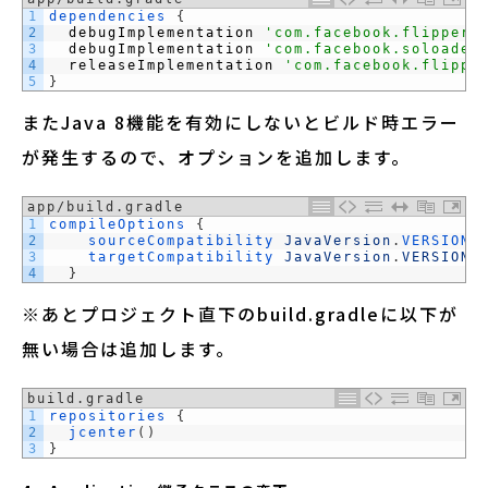
1
dependencies
{
2
debugImplementation
'com.facebook.flipper:
3
debugImplementation
'com.facebook.soloader
4
releaseImplementation
'com.facebook.flippe
5
}
またJava 8機能を有効にしないとビルド時エラー
が発生するので、オプションを追加します。
app/build.gradle
1
compileOptions
{
2
sourceCompatibility 
JavaVersion
.
VERSION_
3
targetCompatibility 
JavaVersion
.
VERSION_
4
}
※あとプロジェクト直下のbuild.gradleに以下が
無い場合は追加します。
build.gradle
1
repositories
{
2
jcenter
(
)
3
}