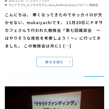
2015.11.29
スタッフブログ
ウェアラブル
,
ビジネスモデル
,
Java
,
Android
,
azure
,
ドローン
,
勉強会
こんにちは。 寒くなってきたのでホッカイロが欠
かせない、mukaiyachiです。 11月20日にナギサ
カフェさんで行われた勉強会『第七回雑談会 ～
はやりそうな技術を考察しよう！～』に行ってき
ました。 この勉強会は月に1 […]
続きを読む