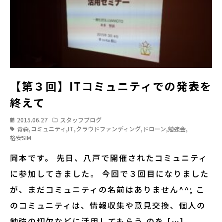
【第３回】ITコミュニティでの発表を
終えて
2015.06.27
スタッフブログ
青森
,
コミュニティ
,
IT
,
クラウドファンディング
,
ドローン
,
勉強会
,
格安SIM
岡本です。 先日、八戸で開催されたコミュニティ
に参加してきました。 今回で３回目になりました
が、まだコミュニティの名前はありません^^; こ
のコミュニティは、情報収集や意見交換、個人の
勉強の切欠などに活用してもらう のを […]