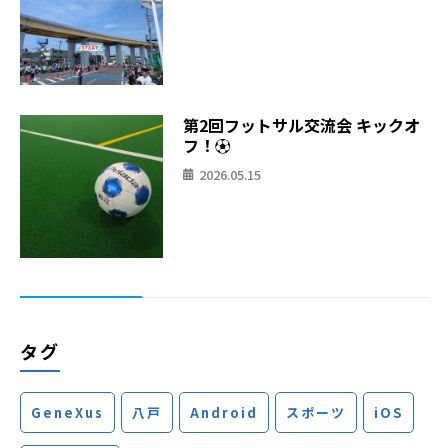
第2回フットサル交流会 キックオ
フ！⚽
2026.05.15
タグ
GeneXus
八戸
Android
スポーツ
iOS