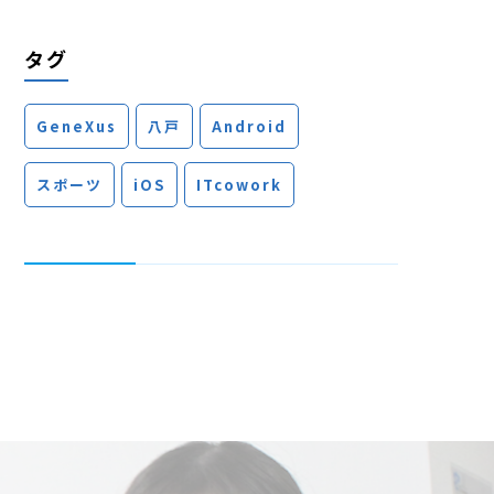
タグ
GeneXus
八戸
Android
スポーツ
iOS
ITcowork