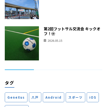
第2回フットサル交流会 キックオ
フ！⚽
2026.05.15
タグ
GeneXus
八戸
Android
スポーツ
iOS