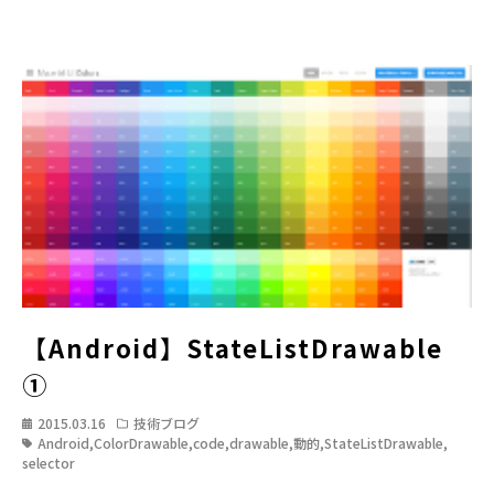
【Android】StateListDrawable
①
2015.03.16
技術ブログ
Android
,
ColorDrawable
,
code
,
drawable
,
動的
,
StateListDrawable
,
selector