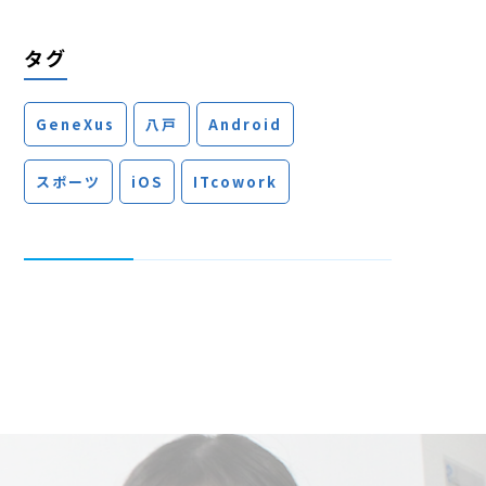
タグ
GeneXus
八戸
Android
スポーツ
iOS
ITcowork