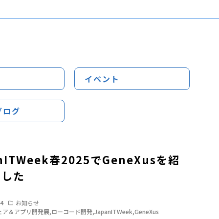
イベント
ブログ
nITWeek春2025でGeneXusを紹
ました
14
お知らせ
ェア＆アプリ開発展
,
ローコード開発
,
JapanITWeek
,
GeneXus