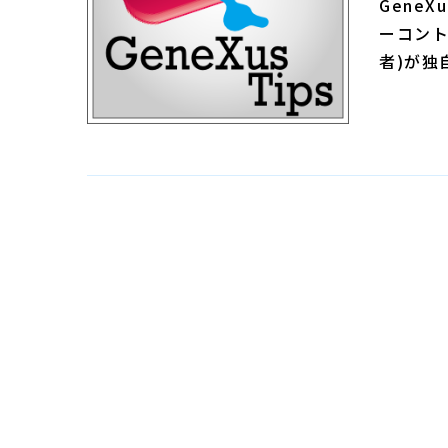
Gene
ーコント
者)が独自