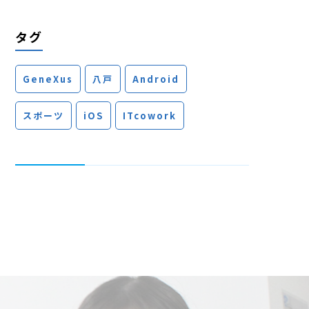
タグ
GeneXus
八戸
Android
スポーツ
iOS
ITcowork