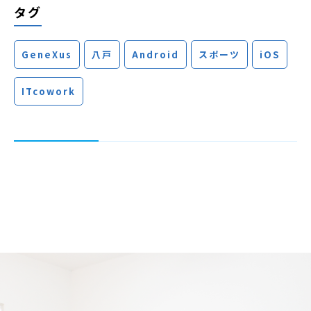
タグ
GeneXus
八戸
Android
スポーツ
iOS
ITcowork