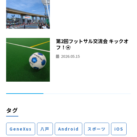
第2回フットサル交流会 キックオ
フ！⚽
2026.05.15
タグ
GeneXus
八戸
Android
スポーツ
iOS