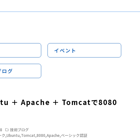
イベント
ブログ
tu ＋ Apache ＋ Tomcatで8080
す
08
技術ブログ
ーク
,
Ubuntu
,
Tomcat
,
8080
,
Apache
,
ベーシック認証