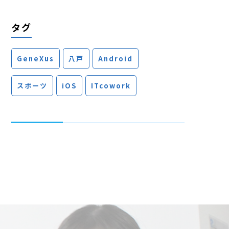
タグ
GeneXus
八戸
Android
スポーツ
iOS
ITcowork