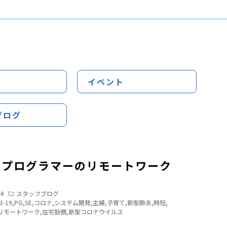
イベント
ブログ
ちプログラマーのリモートワーク
24
スタッフブログ
d-19
,
PG
,
SE
,
コロナ
,
システム開発
,
主婦
,
子育て
,
新型肺炎
,
時短
,
リモートワーク
,
在宅勤務
,
新型コロナウイルス