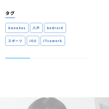
タグ
GeneXus
八戸
Android
スポーツ
iOS
ITcowork