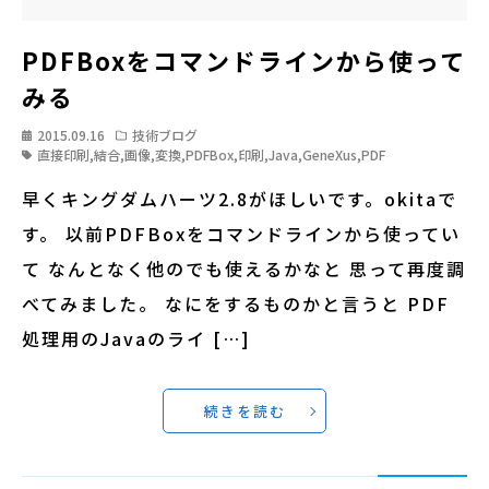
PDFBoxをコマンドラインから使って
みる
2015.09.16
技術ブログ
直接印刷
,
結合
,
画像
,
変換
,
PDFBox
,
印刷
,
Java
,
GeneXus
,
PDF
早くキングダムハーツ2.8がほしいです。okitaで
す。 以前PDFBoxをコマンドラインから使ってい
て なんとなく他のでも使えるかなと 思って再度調
べてみました。 なにをするものかと言うと PDF
処理用のJavaのライ […]
続きを読む