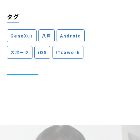
タグ
GeneXus
八戸
Android
スポーツ
iOS
ITcowork