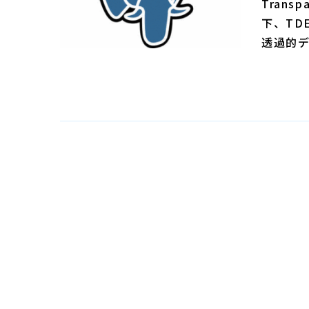
Transp
下、TD
透過的デ