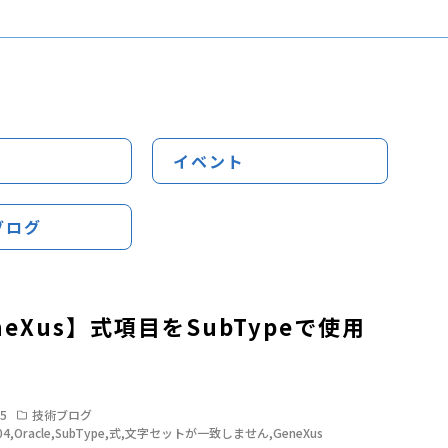
イベント
ブログ
neXus】式項目をSubTypeで使用
05
技術ブログ
04
,
Oracle
,
SubType
,
式
,
文字セットが一致しません
,
GeneXus