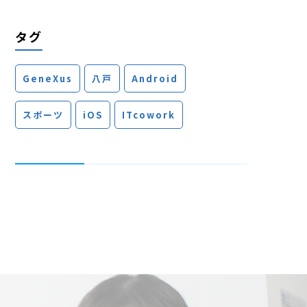
タグ
GeneXus
八戸
Android
スポーツ
iOS
ITcowork