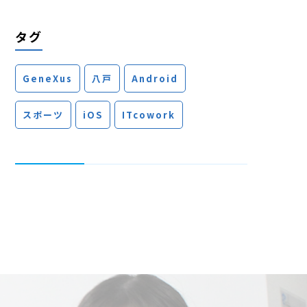
タグ
GeneXus
八戸
Android
スポーツ
iOS
ITcowork