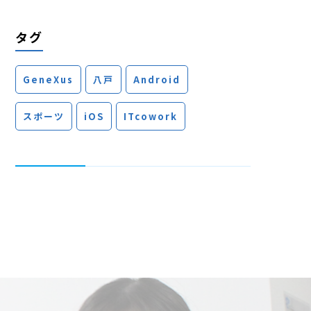
タグ
GeneXus
八戸
Android
スポーツ
iOS
ITcowork