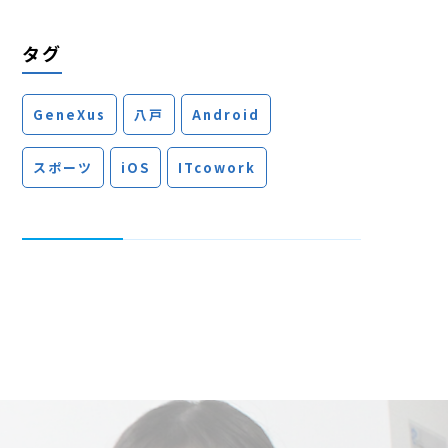
タグ
GeneXus
八戸
Android
スポーツ
iOS
ITcowork