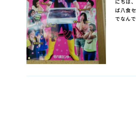
にちは、
ば八食セ
でなんで