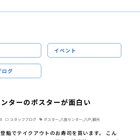
イベント
ブログ
センターのポスターが面白い
30
スタッフブログ
ポスター
,
八食センター
,
八戸
,
観光
登鮨でテイクアウトのお寿司を買います。 こん