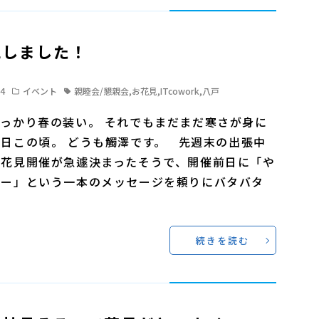
見しました！
24
イベント
親睦会/懇親会
,
お花見
,
ITcowork
,
八戸
っかり春の装い。 それでもまだまだ寒さが身に
日この頃。 どうも觸澤です。 先週末の出張中
ら花見開催が急遽決まったそうで、開催前日に「や
よー」という一本のメッセージを頼りにバタバタ
続きを読む