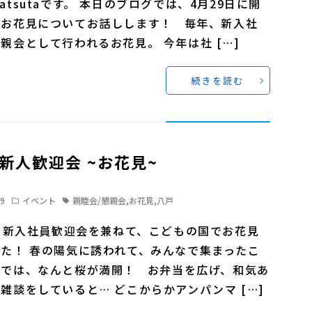
atsutaです。 本日のブログでは、4月29日に開
たお花見についてお話しします！ 毎年、新入社
親会として行われるお花見。 今年は社 […]
続きを読む
4 新人歓迎会 ~お花見~
29
イベント
親睦会/懇親会
,
お花見
,
八戸
日 新入社員歓迎会を兼ねて、こどもの国でお花見
た！ 春の陽気に誘われて、みんなで集まったこ
国では、なんと桜が満開！ お弁当を広げ、和気あ
雑談をしていると… どこからかアンパンマ […]