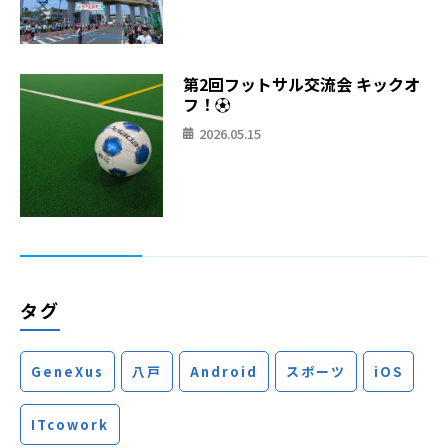
第2回フットサル交流会 キックオ
フ！⚽
2026.05.15
タグ
GeneXus
八戸
Android
スポーツ
iOS
ITcowork