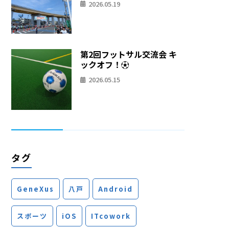
2026.05.19
第2回フットサル交流会 キ
ックオフ！⚽
2026.05.15
タグ
GeneXus
八戸
Android
スポーツ
iOS
ITcowork