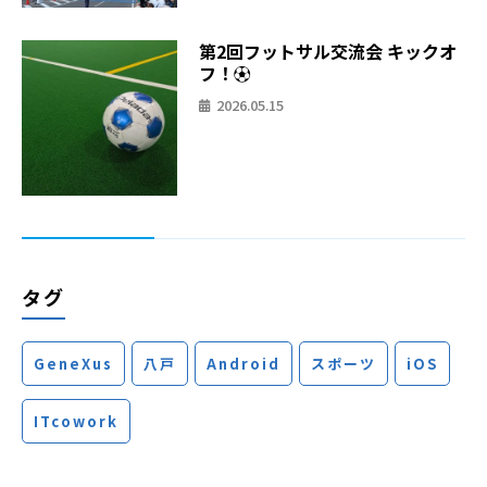
第2回フットサル交流会 キックオ
フ！⚽
2026.05.15
タグ
GeneXus
八戸
Android
スポーツ
iOS
ITcowork