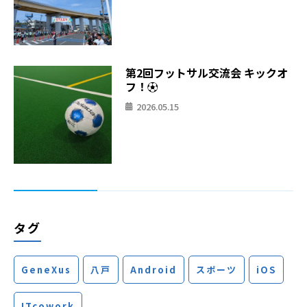
第2回フットサル交流会 キックオ
フ！⚽
2026.05.15
タグ
GeneXus
八戸
Android
スポーツ
iOS
ITcowork