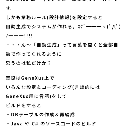
す。
しかも業務ルール(設計情報)を設定すると
自動生成でシステムが作れる。ｽｹﾞ━━━ヽ(ﾟДﾟ)
ﾉ━━━!!!!
・・・ん～「自動生成」って言葉を聞くと全部自
動で作ってくれるように
思うのは私だけか？
実際はGeneXus上で
いろんな設定＆コーディング(言語的には
GeneXus用に言語)をして
ビルドをすると
・DBテーブルの作成＆再編成
・Java や C# のソースコードのビルド