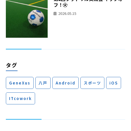
フ！⚽
2026.05.15
タグ
GeneXus
八戸
Android
スポーツ
iOS
ITcowork