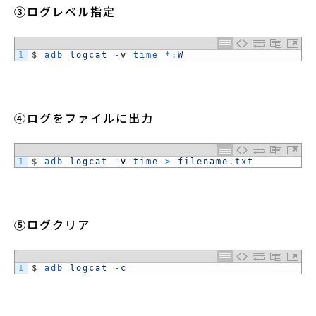
③ログレベル指定
1
$
adb 
logcat
-
v
time *
:
W
④ログをファイルに出力
1
$
adb 
logcat
-
v
time
>
filename
.
txt
⑤ログクリア
1
$
adb 
logcat
-
c