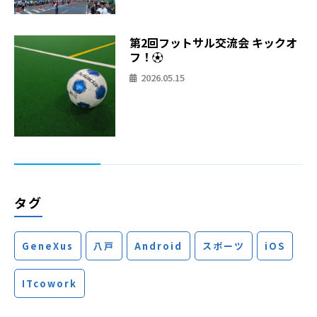
第2回フットサル交流会 キックオ
フ！⚽
2026.05.15
タグ
GeneXus
八戸
Android
スポーツ
iOS
ITcowork