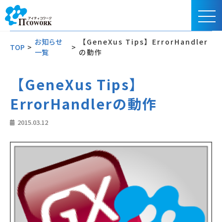
お知らせ
【GeneXus Tips】ErrorHandler
TOP
>
>
一覧
の動作
【GeneXus Tips】
ErrorHandlerの動作
2015.03.12