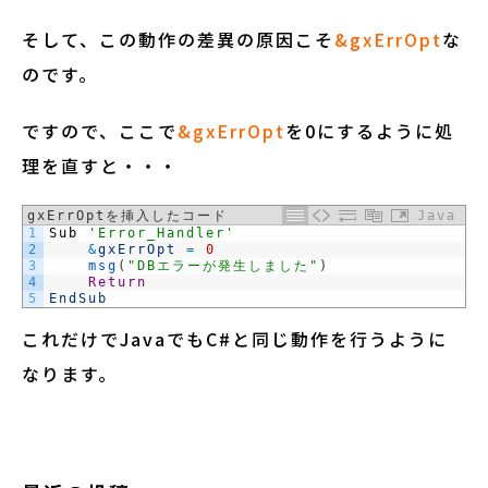
そして、この動作の差異の原因こそ
&gxErrOpt
な
のです。
ですので、ここで
&gxErrOpt
を0にするように処
理を直すと・・・
gxErrOptを挿入したコード
Java
1
Sub
'Error_Handler'
2
&
gxErrOpt
=
0
3
msg
(
"DBエラーが発生しました"
)
4
Return
5
EndSub
これだけでJavaでもC#と同じ動作を行うように
なります。