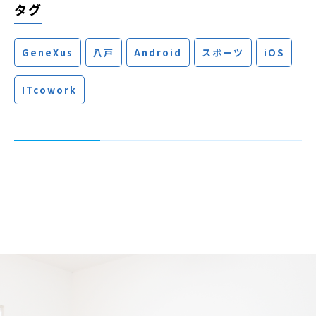
タグ
GeneXus
八戸
Android
スポーツ
iOS
ITcowork