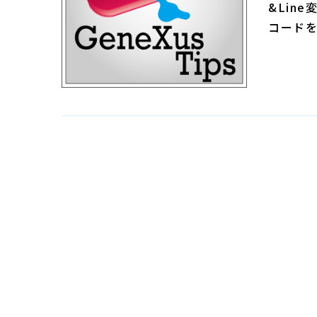
&Lin
コード