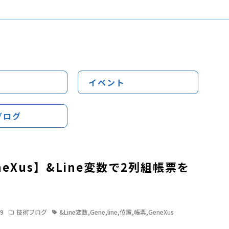
イベント
ブログ
neXus】&Line変数で2列組帳票を
う
19
技術ブログ
&Line変数
,
Gene
,
line
,
位置
,
帳票
,
GeneXus