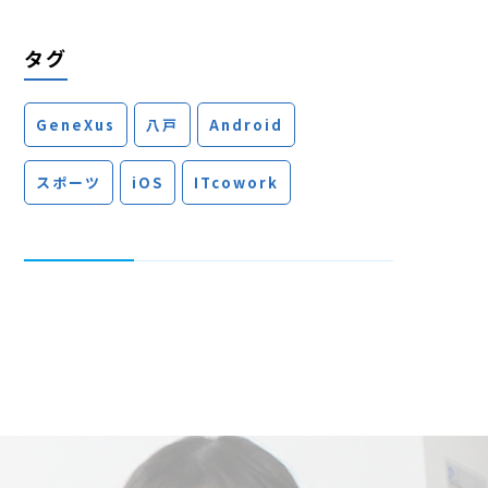
タグ
GeneXus
八戸
Android
スポーツ
iOS
ITcowork