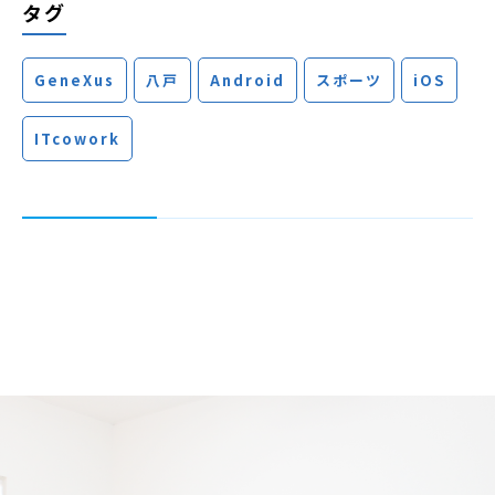
タグ
GeneXus
八戸
Android
スポーツ
iOS
ITcowork